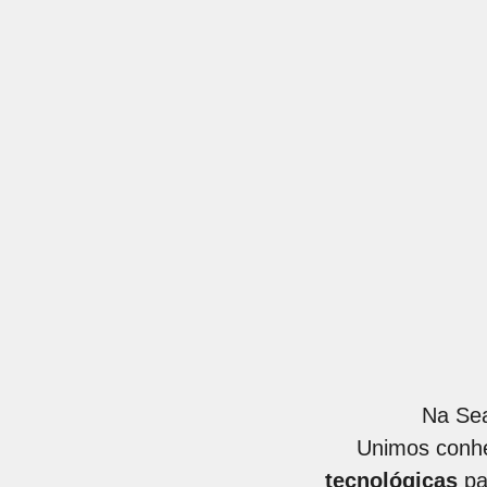
Na Sea
Unimos conh
tecnológicas
pa