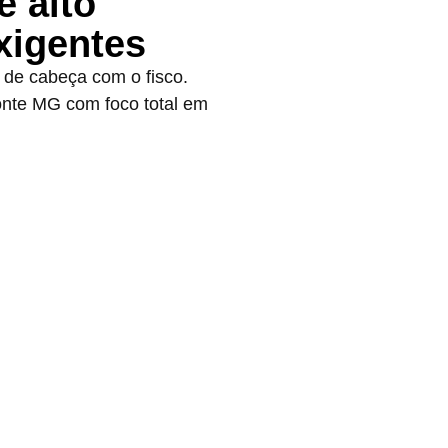
e alto
xigentes
 de cabeça com o fisco.
onte MG com foco total em