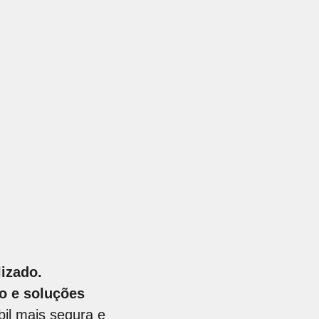
izado.
o e soluções
bil mais segura e