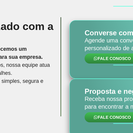
zado com a
Converse com 
Agende uma conve
personalizado de
ecemos um
para sua empresa.
FALE CONOSCO
os, nossa equipe atua
lhes.
 simples, segura e
Proposta e ne
Receba nossa prop
para encontrar a 
FALE CONOSCO